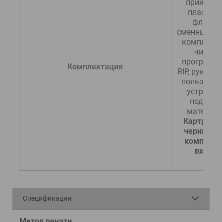
прижимны
пластинки
фланцы,
сменные лез
комплект 
чистки, 
программн
  Комплектация
RIP, руковод
пользовате
устройств
подмотк
Картриджи
чернилами
комплект 
входят
Спецификации
Метод печати