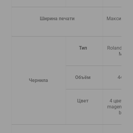
  Ширина печати
Максимум 1
мм
Тип
Roland ECO-
MAX2
Объём
440 мл
  Чернила
Цвет
4 цвета (cy
magenta, yel
black)