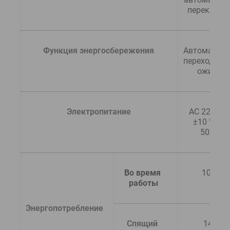
переключе
  Функция энергосбережения
Автоматиче
переход в р
ожидан
  Электропитание
AC 220 - 24
±10 %, 4,1 
50/60 Г
Во время 
1070 В
работы
Энергопотребление
Спящий 
14,5 Вт