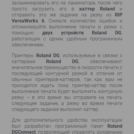
заламинировать его на ламинаторе, после чего
просто загрузить его в
каттер
Roland
и
отправить это же задание на резку из
RIP
VersaWorks 6
. Снизьте количество ошибок и
оптимизируйте выполнение печати и резки с
помощью
двух устройств Roland DG
,
работающих с одним удобным программным
обеспечением.
Принтеры
Roland DG
, используемые в связке с
каттерами
Roland DG
, обеспечивают
значительное преимущество в скорости печати с
последующей контурной резкой в отличие от
обычных принтеров-каттеров, так как вам не
приходится ждать пока принтер-каттер после
выполнения печати будет выполнять контурную
резку – в это время вы отправите на печать
следующее задание, а резку во время печати
следующего задания выполнит каттер.
Для дополнительного удобства эксплуатации
был разработан программный пакет
Roland
DG
Connect
, позволяющий управлять основными