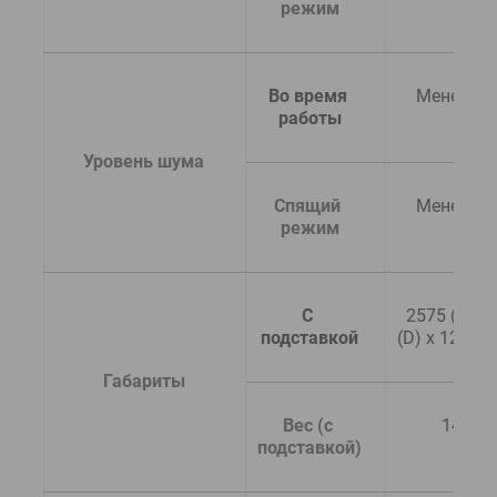
режим
Во время 
Менее 62
работы
  Уровень шума
Спящий 
Менее 49
режим
С 
2575 (W) x 
подставкой
(D) x 1270 
  Габариты
Вес (с 
140 кг
подставкой)