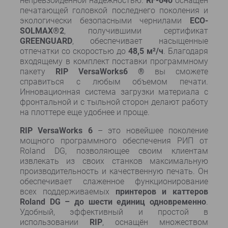
непревзойденной надежностью.
RF-640
оснащен
печатающей головкой последнего поколения и
экологически безопасными чернилами
ECO-
SOLMAX®2
, получившими сертификат
GREENGUARD
, обеспечивает насыщенные
отпечатки со скоростью до
48,5 м²/ч
. Благодаря
входящему в комплект поставки программному
пакету
RIP VersaWorks6 ®
вы сможете
справиться с любым объемом печати.
Инновационная система загрузки материала с
фронтальной и с тыльной сторон делают работу
на плоттере еще удобнее и проще.
RIP
VersaWorks 6
– это новейшее поколение
мощного программного обеспечения РИП от
Roland DG, позволяющее своим клиентам
извлекать из своих станков максимальную
производительность и качественную печать. Он
обеспечивает слаженное функционирование
всех поддерживаемых
принтеров и каттеров
Roland DG – до шести единиц одновременно
.
Удобный, эффективный и простой в
использовании
RIP
, оснащён множеством