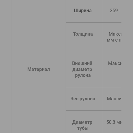
Ширина
259 - 162
Толщина
Максимум 
мм с подл
Внешний 
Максимум 
  Материал
диаметр 
мм
рулона
Вес рулона
Максимум 
Диаметр 
50,8 мм или 
тубы
мм