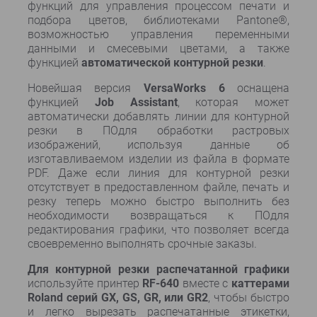
функций для управления процессом печати и
подбора цветов, библиотеками Pantone®,
возможностью управления переменными
данными и смесевыми цветами, а также
функцией
автоматической контурной резки
.
Новейшая версия
VersaWorks 6
оснащена
функцией
Job Assistant
, которая может
автоматически добавлять линии для контурной
резки в ПОдля обработки растровых
изображений, используя данные об
изготавливаемом изделии из файла в формате
PDF. Даже если линия для контурной резки
отсутствует в предоставленном файле, печать и
резку теперь можно быстро выполнить без
необходимости возвращаться к ПОдля
редактирования графики, что позволяет всегда
своевременно выполнять срочные заказы.
Для контурной резки распечатанной графики
используйте принтер
RF-640
вместе с
каттерами
Roland
серий
GX
,
GS
, GR, или
GR
2
, чтобы быстро
и легко вырезать распечатанные этикетки,