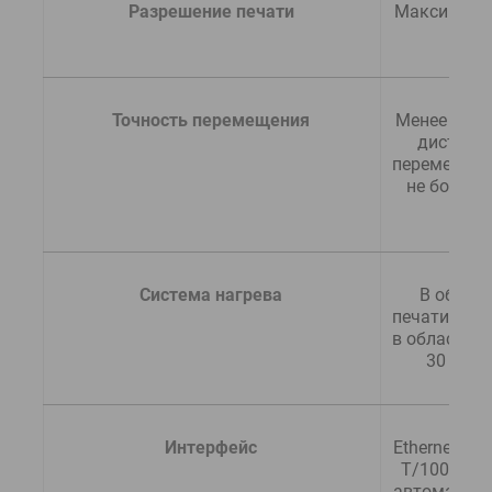
  Разрешение печати
Максимум 1
dpi
  Точность перемещения
Менее ±0.3 
дистанци
перемещения
не более ±
мм.
  Система нагрева
В област
печати 30 - 4
в области с
30 - 50 
  Интерфейс
Ethernet (1
T/100BASE-
автоматиче