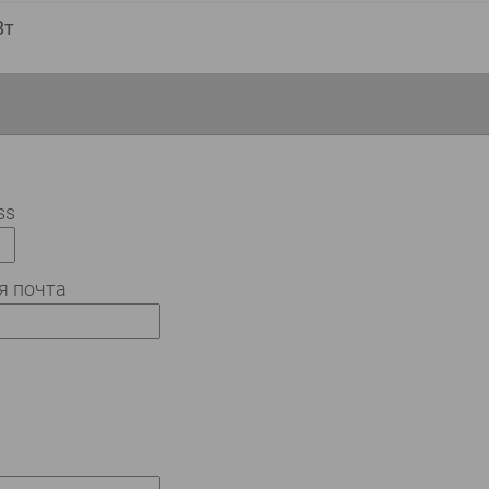
Вт
ss
я почта