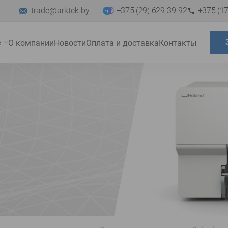
trade@arktek.by
+375 (29) 629-39-92
+375 (17
е
О компании
Новости
Оплата и доставка
Контакты
Развернуть
меню