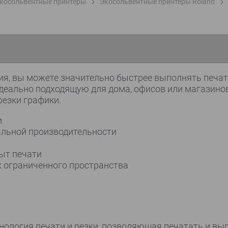
косольвентные принтеры
Экосольвентные принтеры Roland
ия, вы можете значительно быстрее выполнять печат
еально подходящую для дома, офисов или магазинов.
резки графики.
и
альной производительности
пыт печати
 ограниченного пространства
нология печати и резки, позволяющая печатать и вы