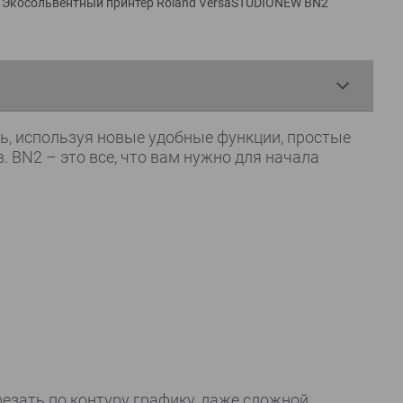
Экосольвентный принтер Roland VersaSTUDIONEW BN2
ь, используя новые удобные функции, простые
 BN2 – это все, что вам нужно для начала
резать по контуру графику, даже сложной