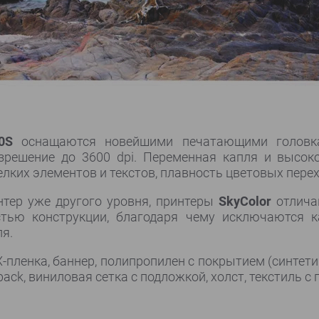
0
S
оснащаются новейшими печатающими голов
решение до 3600 dpi. Переменная капля и высок
лких элементов и текстов, плавность цветовых перех
интер уже другого уровня, принтеры
SkyColor
отлича
стью конструкции, благодаря чему исключаются к
я.
пленка, баннер, полипропилен с покрытием (синтетиче
ck, виниловая сетка с подложкой, холст, текстиль с