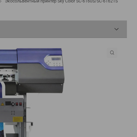
Экосольвентный принтер Sky Color SC-6160S/SC-6162TS