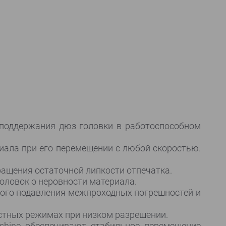
 поддержания дюз головки в работоспособном
ала при его перемещении с любой скоростью.
ащения остаточной липкости отпечатка.
ловок о неровности материала.
ного подавления межпроходных погрешностей и
стных режимах при низком разрешении.
shine обеспечивают стабильное перемещение