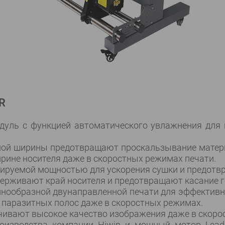
R
дуль с функцией автоматического увлажнения для
ной ширины предотвращают проскальзывание матери
ирине носителя даже в скоростных режимах печати.
лируемой мощностью для ускорения сушки и предотвр
рживают край носителя и предотвращают касание го
лнообразной двунаправленной печати для эффектив
з паразитных полос даже в скоростных режимах.
чивают высокое качество изображения даже в скоро
оизводства компании Hiwin и мощный мотор Lead