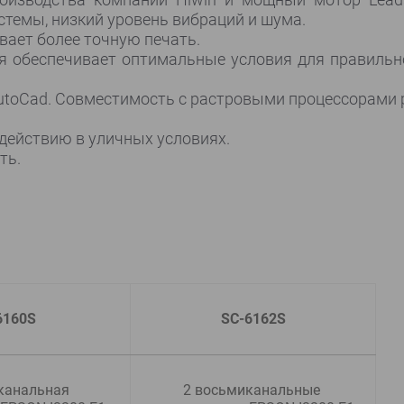
стемы, низкий уровень вибраций и шума.
ает более точную печать.
ля обеспечивает оптимальные условия для правиль
toCad. Совместимость с растровыми процессорами 
действию в уличных условиях.
ть.
6160
S
SC-6162
S
канальная 
2 восьмиканальные 