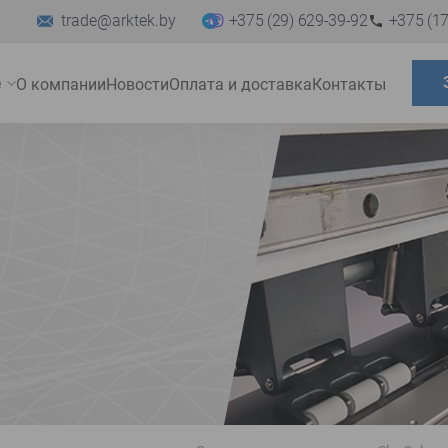
trade@arktek.by
+375 (29) 629-39-92
+375 (17
е
О компании
Новости
Оплата и доставка
Контакты
Развернуть
меню