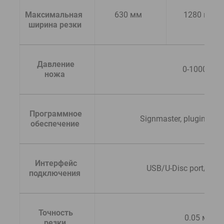
Максимальная 
630 мм
1280 мм
ширина резки
  Давление 
0-1000 гс
ножа
  Программное 
Signmaster, plugin для
обеспечение
  Интерфейс 
USB/U-Disc port/Ether
подключения
  Точность 
0.05 мм
резки