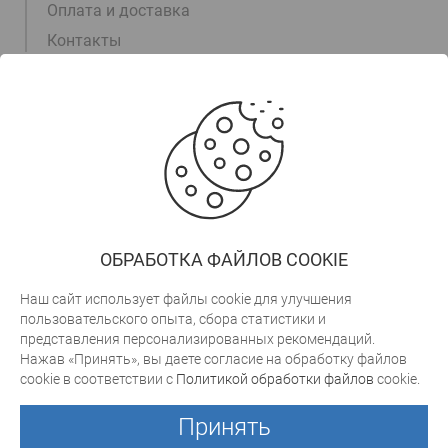
Оплата и доставка
Контакты
Информация
+375 (17) 311-00-15
+375 (29) 105-55-55
+375 (29) 700-30-03
trade@arktek.by
ОБРАБОТКА ФАЙЛОВ COOKIE
Заказать звонок
Наш сайт использует файлы cookie для улучшения
пользовательского опыта, сбора статистики и
представления персонализированных рекомендаций.
cweb.by
Разработка сайта
Нажав «Принять», вы даете согласие на обработку файлов
Связать
cookie в соответствии с
Политикой обработки файлов
cookie.
Юридический адрес: 223051, Минская обл., Минский район,
с
а/г Колодищи, ул. в/г Колодищи, д.226 к.59
нами
Принять
УНН 600292172