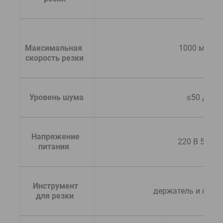
Максимальная 
1000 мм/с
скорость резки
  Уровень шума
 ≤50 Дб
  Напряжение 
220 В 50 Гц
питания 
  Инструмент 
держатель и нож 
для резки