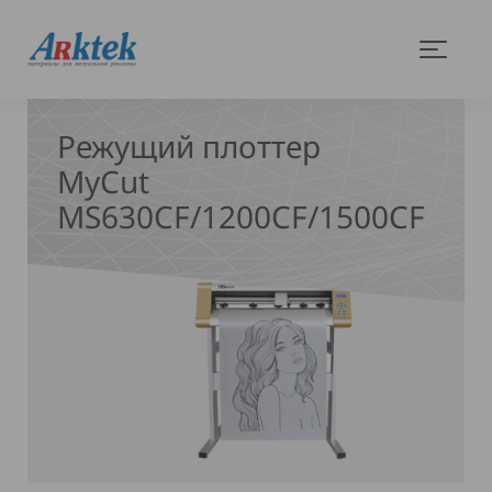
На
Меню
главную
Режущий плоттер
MyCut
MS630CF/1200CF/1500CF