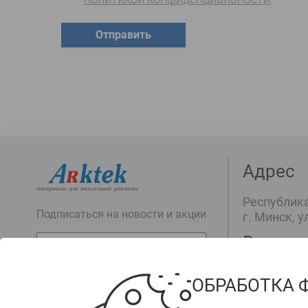
Отправить
Адрес
Республика
Подписаться на новости и акции
г. Минск, у
Время 
E-
mail
Подписаться
пн-пт: с 09
ОБРАБОТКА 