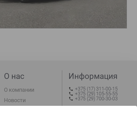
О нас
Информация
+375 (17) 311-00-15
О компании
+375 (29) 105-55-55
+375 (29) 700-30-03
Новости
Оплата и доставка
trade@arktek.by
Контакты
Заказать звонок