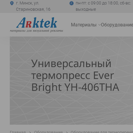
г. Минск, ул.
пн-пт: с 09:00 до 18:00, сб-вс:
Стариновская, 16
выходные
На
Материалы
Оборудовани
главную
Развернуть
меню
Универсальный
термопресс Ever
Bright YH-406THA
Главная
Оборудование
Оборудование для термоперен