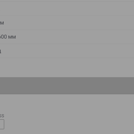
к
мм
600 мм
ц
ss