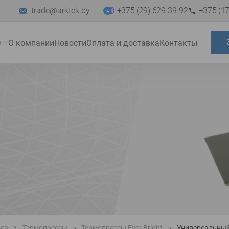
trade@arktek.by
+375 (29) 629-39-92
+375 (17
е
О компании
Новости
Оплата и доставка
Контакты
Развернуть
меню
оса
Термопрессы
Термопрессы Ever Bright
Универсальный 