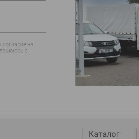
 согласие на
глашаюсь c
Каталог