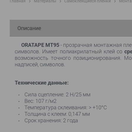
Главная
Материалы
Самоклеящиеся пленки
Монта
Описание
ORATAPE MT95
- прозрачная монтажная плен
символов. Имеет полиакрилатный клей со
ср
возможность точного позиционирования. Мон
надписей, символов.
Технические данные:
Сила сцепление: 2 Н/25 мм
Вес: 107 г/м2
Температура склеивания: > +10°C
Толщина с клеем: 0,147 мм
Срок хранения: 2 года