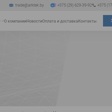
trade@arktek.by
+375 (29) 629-39-92
+375 (17
е
О компании
Новости
Оплата и доставка
Контакты
Развернуть
меню