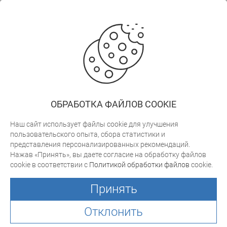
Информация
+375 (17) 311-00-15
+375 (29) 105-55-55
+375 (29) 700-30-03
trade@arktek.by
ОБРАБОТКА ФАЙЛОВ COOKIE
Заказать звонок
Наш сайт использует файлы cookie для улучшения
пользовательского опыта, сбора статистики и
представления персонализированных рекомендаций.
cweb.by
Разработка сайта
Нажав «Принять», вы даете согласие на обработку файлов
Связать
cookie в соответствии с
Политикой обработки файлов
cookie.
Юридический адрес: 223051, Минская обл., Минский район,
с
а/г Колодищи, ул. в/г Колодищи, д.226 к.59
нами
Принять
УНН 600292172
Свидетельство о гос. регистрации № 462 от 15.05.2006г
Отклонить
© 1995—2026, ЧУП "Арктек"Оборудование и материалы для
визуальной рекламы