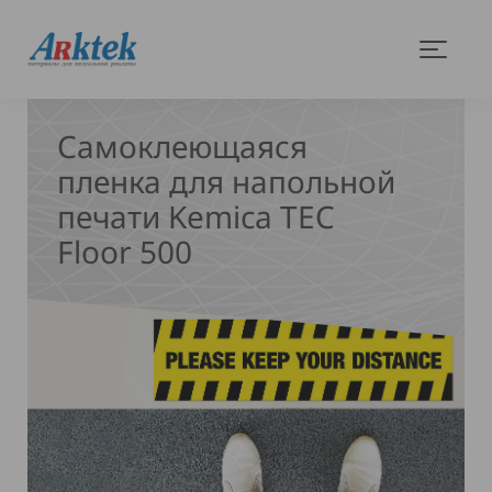
На
Меню
главную
Самоклеющаяся
пленка для напольной
печати Kemica TEC
Floor 500