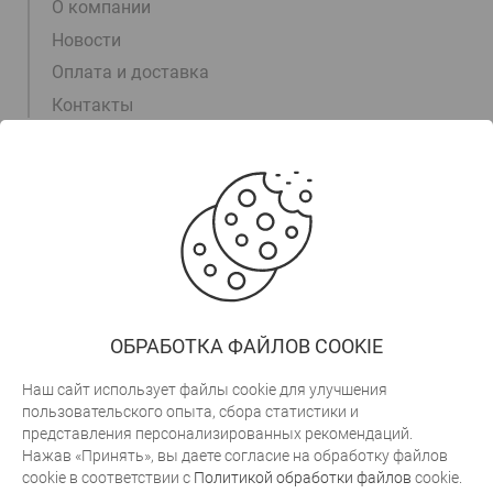
О компании
Новости
Оплата и доставка
Контакты
Информация
+375 (17) 311-00-15
+375 (29) 105-55-55
+375 (29) 700-30-03
trade@arktek.by
ОБРАБОТКА ФАЙЛОВ COOKIE
Заказать звонок
Наш сайт использует файлы cookie для улучшения
пользовательского опыта, сбора статистики и
представления персонализированных рекомендаций.
cweb.by
Разработка сайта
Нажав «Принять», вы даете согласие на обработку файлов
Связать
cookie в соответствии с
Политикой обработки файлов
cookie.
Юридический адрес: 223051, Минская обл., Минский район,
с