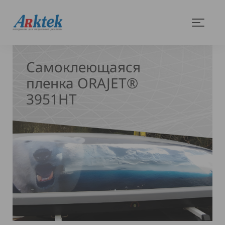
На
Меню
главную
Самоклеющаяся
пленка ORAJET®
3951HT