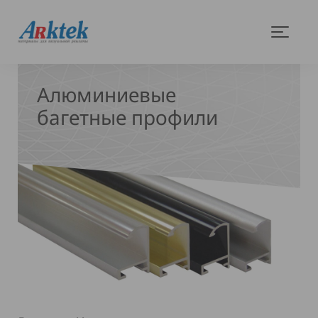
На
Меню
главную
Алюминиевые
багетные профили