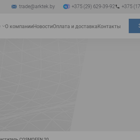
trade@arktek.by
+375 (29) 629-39-92
+375 (17
е
О компании
Новости
Оплата и доставка
Контакты
Развернуть
меню
иститель COSMOFEN 20