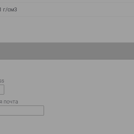
1 г/см3
ss
я почта