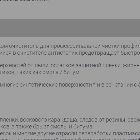
м очиститель для профессоинальной чистки профиле
йся в очистителе антистатик предотвращает быстрое
ерхностей от пыли, остатков защитной пленки, жирны
иков, таких как смола / битум.
многие синтетические поверхности * и в сочетании с
пленки, воскового карандаша, следов от резины, све
ков, а также брызг смолы и битума.
есок и многие другие отрасли переработки пластмас