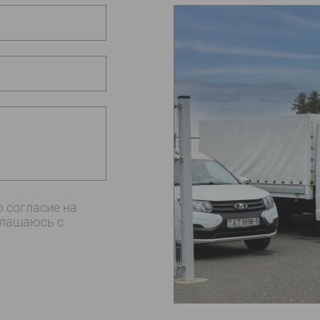
 согласие на
глашаюсь c