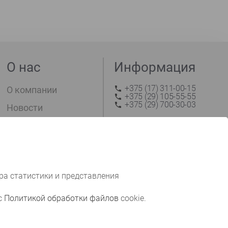
О нас
Информация
+375 (17) 311-00-15
О компании
+375 (29) 105-55-55
+375 (29) 700-30-03
Новости
Оплата и доставка
trade@arktek.by
Контакты
Заказать звонок
ра статистики и представления
Связать
одищи, д.226 к.59
с
с
Политикой обработки файлов
cookie.
нами
екламы