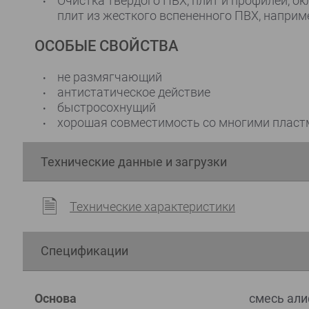
Очистка твердого ПВХ, плит и профилей, о
плит из жесткого вспененного ПВХ, наприм
ОСОБЫЕ СВОЙСТВА
не размягчающий
антистатическое действие
быстросохнущий
хорошая совместимость со многими плас
Технические данные и загрузки
Технические характеристики
Спецификации
Основа
смесь али