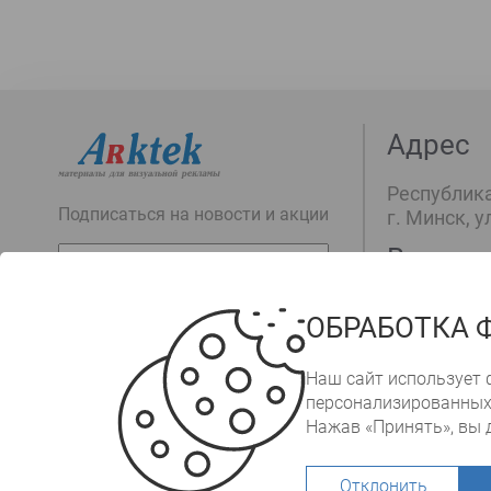
Адрес
Республика
Подписаться на новости и акции
г. Минск, у
Время 
E-
mail
Подписаться
пн-пт: с 09
ОБРАБОТКА 
Наш сайт использует 
персонализированных
Юридический адре
Нажав «Принять», вы д
© 199
Отклонить