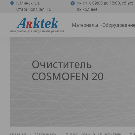
г. Минск, ул.
пн-пт: с 09:00 до 18:00, сб-вс:
Стариновская, 16
выходные
На
Материалы
Оборудовани
главную
Развернуть
меню
Очиститель
COSMOFEN 20
Главная
Материалы
Химия, клеи
Очистители
Оч