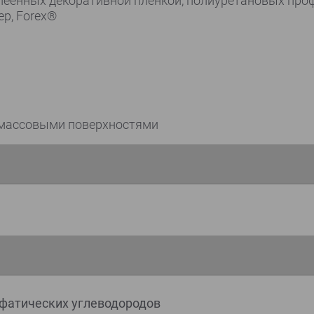
клеенных декоративной пленкой, полиуретановых про
ер, Forex®
тмассовыми поверхностями
фатических углеводородов