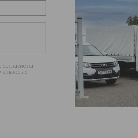
 согласие на
глашаюсь c