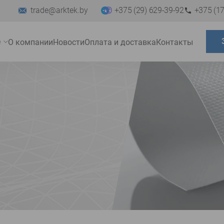
trade@arktek.by
+375 (29) 629-39-92
+375 (17
е
О компании
Новости
Оплата и доставка
Контакты
Развернуть
меню