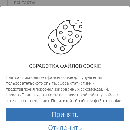
Контакты
Информация
+375 (17) 311-00-15
+375 (29) 105-55-55
+375 (29) 700-30-03
trade@arktek.by
ОБРАБОТКА ФАЙЛОВ COOKIE
Заказать звонок
Наш сайт использует файлы cookie для улучшения
пользовательского опыта, сбора статистики и
представления персонализированных рекомендаций.
cweb.by
Разработка сайта
Нажав «Принять», вы даете согласие на обработку файлов
Связать
cookie в соответствии с
Политикой обработки файлов
cookie.
Юридический адрес: 223051, Минская обл., Минский район,
с
а/г Колодищи, ул. в/г Колодищи, д.226 к.59
нами
Принять
УНН 600292172
Свидетельство о гос. регистрации № 462 от 15.05.2006г
Отклонить
© 1995—2026, ЧУП "Арктек"Оборудование и материалы для